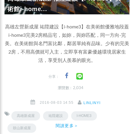
術館i-home...
高雄左營新成屋 祐陞建設【i-home3】在美術館優雅地段蓋
i-home3完美2房精品宅，如妳，與妳匹配，同一方向-完
美。在美術館與名門富比鄰，鄰居單純有品味。少有的完美
2房，不用高價就可入主，立即享有富豪優越環境居家生
活，享受別人羨慕的眼光。
分享：
瀏覽數 : 2,034
2016-08-03 14:55
LINLINYI
高雄新成屋
祐陞建設
I-HOME3
閱讀更多＞
鼓山新成屋