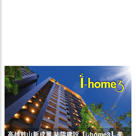
高雄鼓山新成屋 祐陞建設【i-home3】美