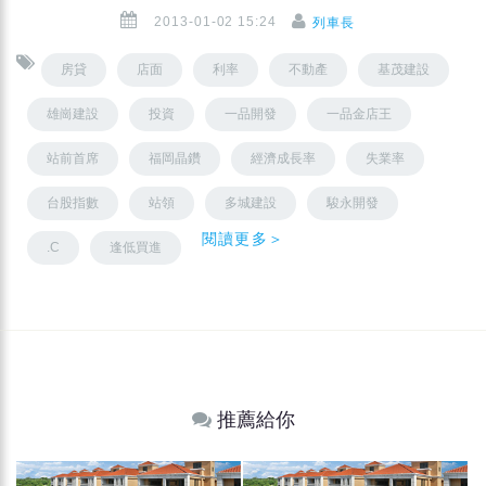
2013-01-02 15:24
列車長
房貸
店面
利率
不動產
基茂建設
雄崗建設
投資
一品開發
一品金店王
站前首席
福岡晶鑽
經濟成長率
失業率
台股指數
站領
多城建設
駿永開發
閱讀更多＞
.C
逢低買進
推薦給你