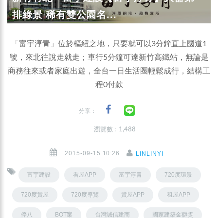
排綠景 稀有雙公園名...
「富宇淳青」位於樞紐之地，只要就可以3分鐘直上國道1
號，來北往說走就走；車行5分鐘可達新竹高鐵站，無論是
商務往來或者家庭出遊，全台一日生活圈輕鬆成行，結構工
程0付款
分享：
瀏覽數 : 1,488
2015-09-15 10:26
LINLINYI
富宇建設
看屋APP
富宇淳青
720度環景
720度賞屋
720度導覽
賞屋APP
租屋APP
停八
BOT案
台灣誠信建商
國家建築金獅獎