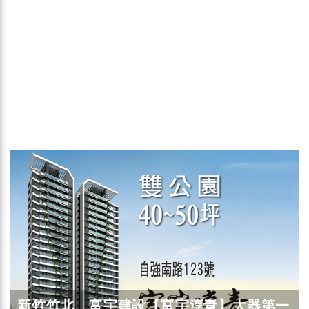
新竹竹北 富宇建設【富宇淳青】大器第一