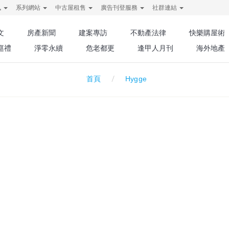
訊
系列網站
中古屋租售
廣告刊登服務
社群連結
文
房產新聞
建案專訪
不動產法律
快樂購屋術
巡禮
淨零永續
危老都更
逢甲人月刊
海外地產
Hygge
首頁