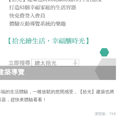
建築導覽
幸福的生活體驗，一種放鬆的悠閒感­受，【拾光】建築也將
容器，趕快­來體驗看看！
瀏覽數 : 768