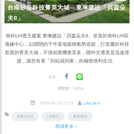
台南矽谷科技菁英大城—東琳建設「貝森朵
夫8」
南科LM透天建案 東琳建設「貝森朵夫8」坐落於南科LM區
塊鍊中心，以開闊的千坪基地面積氣勢造鎮，打造屬於科技
新貴的菁英大城，不僅就業機會眾多，聯外交通更是迅速便
捷，讓您有著「到站就到家」的極致便利生活。
分享：
瀏覽數 : 4,816
2020-05-25 17:23
LINLINYI
貝森朵夫8
LM透天
東琳建設
閱讀更多＞