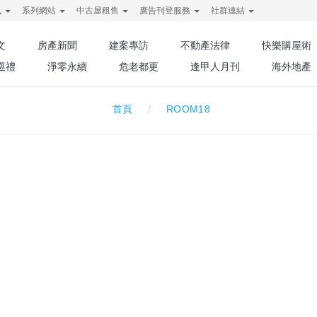
訊
系列網站
中古屋租售
廣告刊登服務
社群連結
文
房產新聞
建案專訪
不動產法律
快樂購屋術
巡禮
淨零永續
危老都更
逢甲人月刊
海外地產
ROOM18
首頁