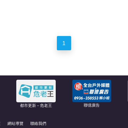
1
聯億廣告
都市更新－危老王
策
網站導覽
聯絡我們