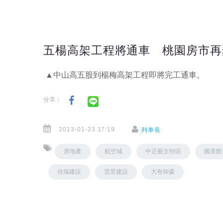
五楊高架工程將通車 桃園房市再
▲中山高五股到楊梅高架工程即將完工通車。
分享：
2013-01-23 17:19
列車長
房地產
航空城
中正藝文特區
國美館
佳瑞建設
雲景建設
大有仰森