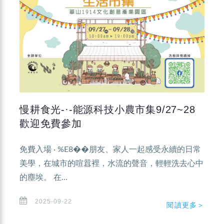
慢耕食光-·-能源科技小農市集9/27~28
歡迎免費參加
免費入場 · %E8��朋友、家人一起感受永續的日常
美學，在城市的喧囂裡，水流的聲音，輕輕洗去心中
的塵埃。 在...
2025-09-22
閱讀更多＞