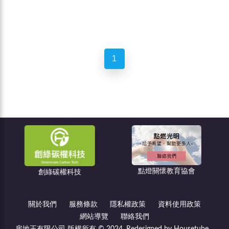
1
點燈關懷教育協會
創綠碳權科技
住宅
關於我們
服務條款
隱私權政策
資料使用政策
網站導覽
聯絡我們
房地王有限公司 版權所有 © 2024, Redesigned by Housetube.