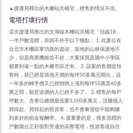
▲捷運局釋出的木柵站共構宅，標售的情況不佳。
電塔打壞行情
這次捷運局推出的文湖線木柵站共構宅「信義18」
一半戶數流標，原因不外乎以下幾點：
1. 此案位在
台北市木柵區軍功路的盡頭，當地的山林保護地不
少，但是商業機能並不好，大量採買及國中小學區
都要到遠一點的木柵市區才有。 2. 該案的售價從預
售時，就已經是當地天價的每坪50多萬元開出，這
一年多的轉手價又已經悄悄上漲到每坪55萬至60多
萬之間，願意追價的人已經不多了。 3. 標售的每戶
坪數大、含車位總價最低要3,100多萬元，沒幾個人
買得起。買得起的投資客，也不會奢望從中能夠賺
到多好的租金報酬率。 4. 最重要的是，很多流標的
戶數陽台正好面對旁邊的高壓電塔，投資客或自住