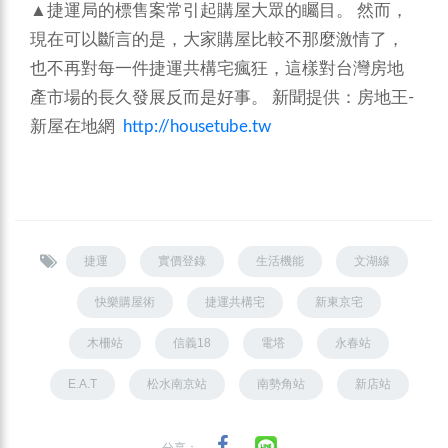
▲捷運局的標售案常引起購屋大眾的矚目。
然而，
現在可以斷言的是，大家購屋比較不那麼激情了，
也不再對每一件捷運共構宅瘋狂，這樣對台灣房地
產市場的長久發展反而是好事。
新聞提供：房地王-
新屋在地網
http://housetube.tw
捷運
實價登錄
生活機能
文湖線
快樂購屋術
捷運共構宅
新東京宅
木柵站
信義18
電塔
永春站
E.A.T
松水南京站
南勢角站
新店站