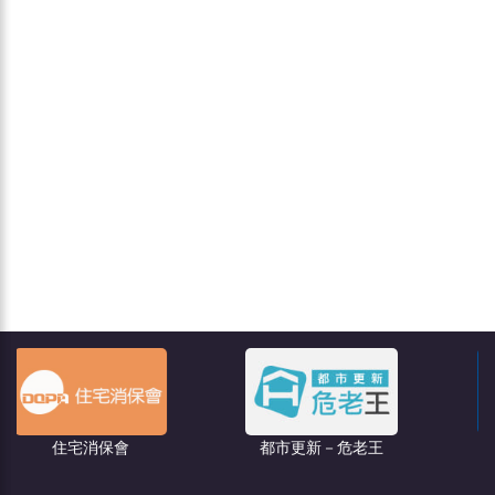
聯億廣告
都市更新－危老王