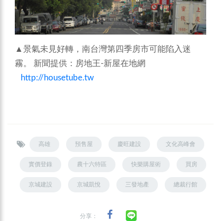
▲景氣未見好轉，南台灣第四季房市可能陷入迷
霧。
新聞提供：房地王-新屋在地網
http://housetube.tw
高雄
預售屋
慶旺建設
文化高峰會
實價登錄
農十六特區
快樂購屋術
買房
京城建設
京城凱悅
三發地產
總裁行館
分享：