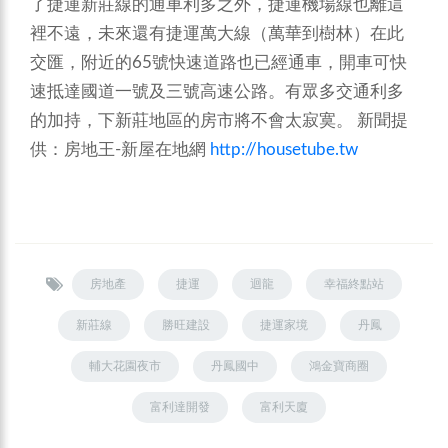
了捷運新莊線的通車利多之外，捷運機場線也離這
裡不遠，未來還有捷運萬大線（萬華到樹林）在此
交匯，附近的65號快速道路也已經通車，開車可快
速抵達國道一號及三號高速公路。有眾多交通利多
的加持，下新莊地區的房市將不會太寂寞。
新聞提
供：房地王-新屋在地網
http://housetube.tw
房地產
捷運
迴龍
幸福終點站
新莊線
勝旺建設
捷運家境
丹鳳
輔大花園夜市
丹鳳國中
鴻金寶商圈
富利達開發
富利天廈