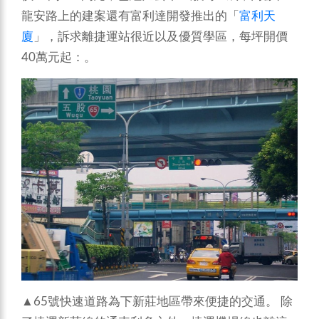
龍安路上的建案還有富利達開發推出的「
富利天
廈
」，訴求離捷運站很近以及優質學區，每坪開價
40萬元起：。
▲65號快速道路為下新莊地區帶來便捷的交通。
除