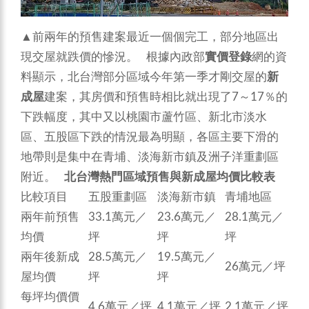
▲前兩年的預售建案最近一個個完工，部分地區出
現交屋就跌價的慘況。 根據內政部
實價登錄
網的資
料顯示，北台灣部分區域今年第一季才剛交屋的
新
成屋
建案，其房價和預售時相比就出現了7～17％的
下跌幅度，其中又以桃園市蘆竹區、新北市淡水
區、五股區下跌的情況最為明顯，各區主要下滑的
地帶則是集中在青埔、淡海新市鎮及洲子洋重劃區
附近。
北台灣熱門區域預售與新成屋均價比較表
比較項目
五股重劃區
淡海新市鎮
青埔地區
兩年前預售
33.1萬元／
23.6萬元／
28.1萬元／
均價
坪
坪
坪
兩年後新成
28.5萬元／
19.5萬元／
26萬元／坪
屋均價
坪
坪
每坪均價價
4.6萬元／坪
4.1萬元／坪
2.1萬元／坪