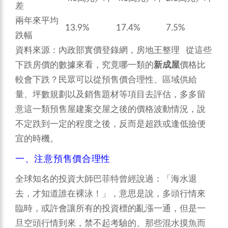
差
兩年來平均
13.9%
17.4%
7.5%
跌幅
資料來源：內政部實價登錄網，房地王整理 從這些
下跌房價的數據來看，究竟哪一類的
新成屋
價格比
較會下跌？民眾可以從預售價合理性、區域供給
量、坪數規劃以及銷售題材等項目去評估，多多留
意這一類預售屋建案交屋之後的價格波動情況，說
不定跌到一定的程度之後，反而是超跌或逢低撿便
宜的時機。
一、注意預售價合理性
全球知名的投資大師巴菲特曾經說過：「海水退
去，才知道誰在裸泳！」，意思是說，多頭行情來
臨時，或許會讓所有的投資標的亂漲一通，但是一
旦空頭行情到來，禁不起考驗的、那些混水摸魚而