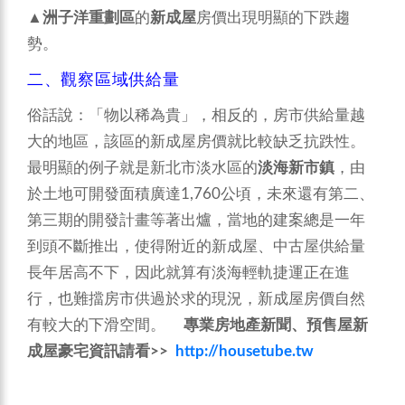
▲
洲子洋重劃區
的
新成屋
房價出現明顯的下跌趨
勢。
二、觀察區域供給量
俗話說：「物以稀為貴」，相反的，房市供給量越
大的地區，該區的新成屋房價就比較缺乏抗跌性。
最明顯的例子就是新北市淡水區的
淡海新市鎮
，由
於土地可開發面積廣達1,760公頃，未來還有第二、
第三期的開發計畫等著出爐，當地的建案總是一年
到頭不斷推出，使得附近的新成屋、中古屋供給量
長年居高不下，因此就算有淡海輕軌捷運正在進
行，也難擋房市供過於求的現況，新成屋房價自然
有較大的下滑空間。
專業房地產新聞、預售屋新
成屋豪宅資訊請看
>>
http://housetube.tw