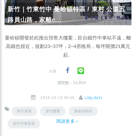
新竹｜竹東竹中 曼哈頓特區 / 東村 公道五
路員山路，家離c...
曼哈頓開發於此推出預售大樓案，距台鐵竹中車站不遠，離
高鐵也很近，規劃23~37坪，2~4房格局，每坪開價21萬元
起。
分享：
瀏覽數 : 16,804
2016-10-19 09:45
LINLINYI
新竹新屋
新竹建案
曼哈頓特區
閱讀更多＞
新竹竹東新屋