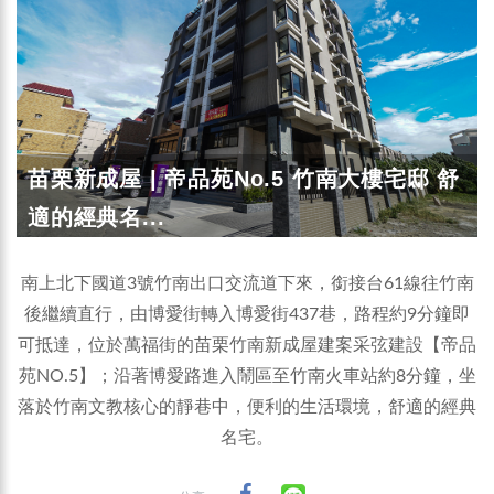
苗栗新成屋 | 帝品苑No.5 竹南大樓宅邸 舒
適的經典名...
南上北下國道3號竹南出口交流道下來，銜接台61線往竹南
後繼續直行，由博愛街轉入博愛街437巷，路程約9分鐘即
可抵達，位於萬福街的苗栗竹南新成屋建案采弦建設【帝品
苑NO.5】；沿著博愛路進入鬧區至竹南火車站約8分鐘，坐
落於竹南文教核心的靜巷中，便利的生活環境，舒適的經典
名宅。