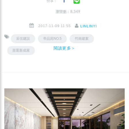
分享：
瀏覽數 : 8,349
2017-11-09 11:55
LINLINYI
采弦建設
帝品苑NO.5
竹南建案
閱讀更多＞
苗栗新成屋