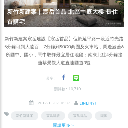
新竹新建案 | 宸岳首品 北區中庭大樓 長住
首購宅
新竹新建案宸岳建設【宸岳首品】位於延平路一段近竹光路
5分鐘可到大遠百、7分鐘到S0G0商圈及火車站，周邊涵蓋6
所國中、國小，鬧中取靜最宜居住地段；南來北往4分鐘接
茄苳景觀大道直達國道3號
分享：
瀏覽數 : 10,710
2017-11-07 16:37
LINLINYI
新竹新建案
宸岳建設
宸岳首品
首購
閱讀更多＞