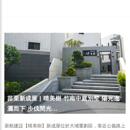
苗栗新成屋 | 晴美樹 竹南中庭別墅 陽光迤
灑而下 步伐間光...
新航建設【晴美樹】新成屋位於大埔重劃區，靠近公義路上