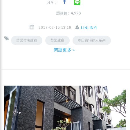
分享：
瀏覽數 : 4,978
2017-02-15 13:19
LINLINYI
苗栗竹南建案
苗栗建案
春田賞宅鈔人系列
閱讀更多＞