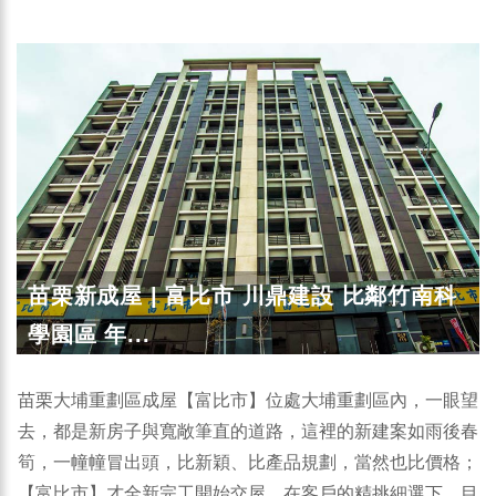
苗栗新成屋 | 富比市 川鼎建設 比鄰竹南科
學園區 年...
苗栗大埔重劃區成屋【富比市】位處大埔重劃區內，一眼望
去，都是新房子與寬敞筆直的道路，這裡的新建案如雨後春
筍，一幢幢冒出頭，比新穎、比產品規劃，當然也比價格；
【富比市】才全新完工開始交屋，在客戶的精挑細選下，目