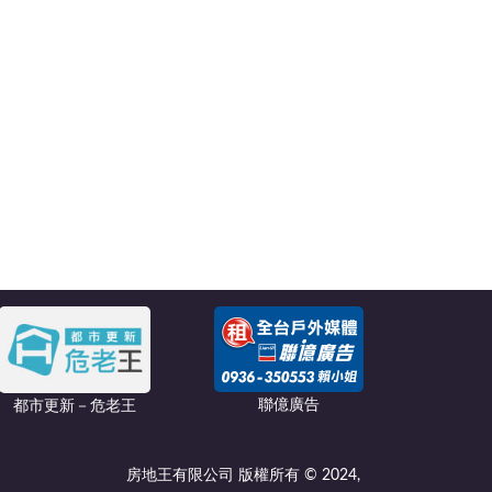
聯億廣告
都市更新－危老王
房地王有限公司 版權所有 © 2024,