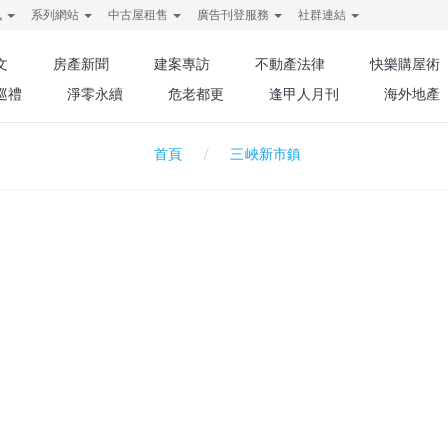
訊
系列網站
中古屋租售
廣告刊登服務
社群連結
文
房產新聞
建案專訪
不動產法律
快樂購屋術
巡禮
淨零永續
危老都更
逢甲人月刊
海外地產
三峽新市鎮
首頁