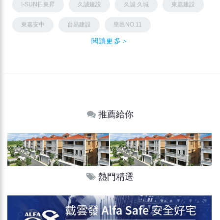
I-SUN日東昇
久誠建設
久誠 久城
東嘉建設
東嘉安中
台易建設
皇邑NO.11
閱讀更多＞
推薦給你
熱門精選