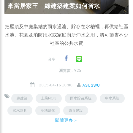
來當居家王 綠建築建案如何省水
把屋頂及中庭集結的雨水過濾、貯存在水槽裡，再供給社區
水池、花園及消防用水或家庭廁所沖水之用，將可節省不少
社區的公共水費
分享：
瀏覽數 : 925
2015-04-16 10:00
ASUSWU
綠建築
上乘NO.3
雨水貯留系統
中水系統
節水器具
基地綠化
原泰建設
閱讀更多＞