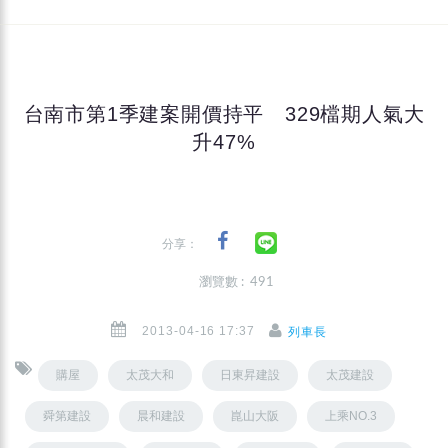
台南市第1季建案開價持平 329檔期人氣大
升47%
分享：
瀏覽數 : 491
2013-04-16 17:37
列車長
購屋
太茂大和
日東昇建設
太茂建設
舜第建設
晨和建設
崑山大阪
上乘NO.3