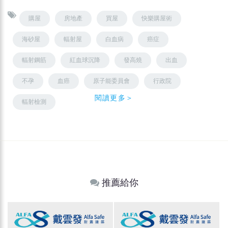
購屋
房地產
買屋
快樂購屋術
海砂屋
輻射屋
白血病
癌症
輻射鋼筋
紅血球沉降
發高燒
出血
不孕
血癌
原子能委員會
行政院
閱讀更多＞
輻射檢測
推薦給你