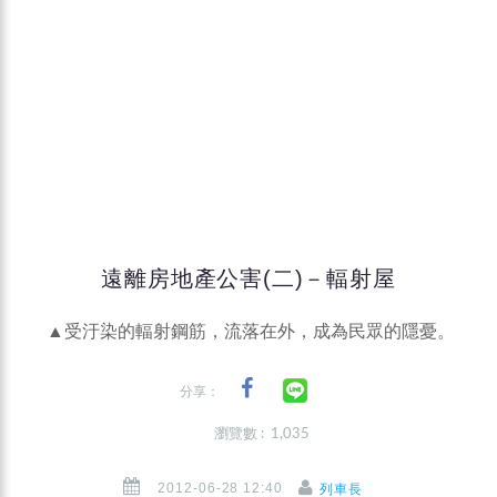
遠離房地產公害(二)－輻射屋
▲受汙染的輻射鋼筋，流落在外，成為民眾的隱憂。
分享：
瀏覽數 : 1,035
2012-06-28 12:40
列車長