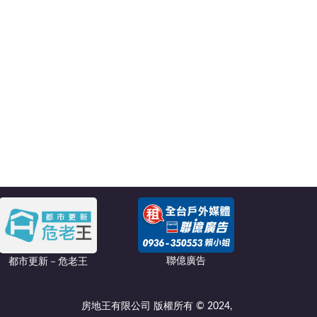
聯億廣告
都市更新－危老王
房地王有限公司 版權所有 © 2024,