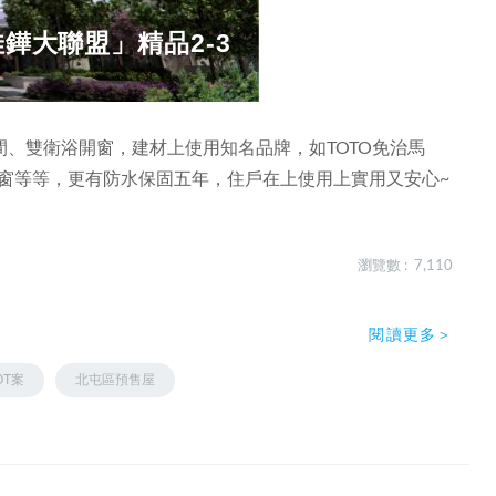
佳鏵大聯盟」精品2-3
、雙衛浴開窗，建材上使用知名品牌，如TOTO免治馬
窗等等，更有防水保固五年，住戶在上使用上實用又安心~
瀏覽數 : 7,110
閱讀更多＞
OT案
北屯區預售屋