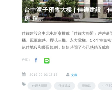
台中潭子預售大樓 | 佳鏵建設「
房 揮...
佳鏵建設台中北屯新案推薦「佳鏵大聯盟」戶戶邊間
桶、冠軍磁磚、櫻花三機、永大電梯、CK全室氣密
絕佳地段和優質規劃，短短時間至今已熱銷五成多
分享：
2019-09-03 15:13
文薇
佳鏵大聯盟
佳鏵建設
崇德路
中信B