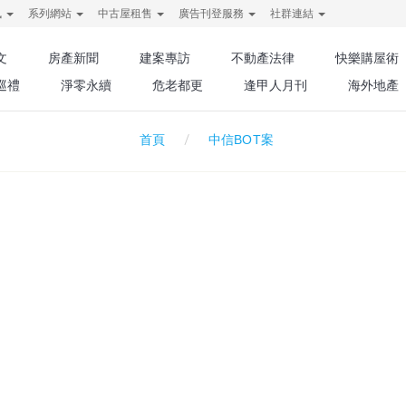
訊
系列網站
中古屋租售
廣告刊登服務
社群連結
文
房產新聞
建案專訪
不動產法律
快樂購屋術
巡禮
淨零永續
危老都更
逢甲人月刊
海外地產
中信BOT案
首頁