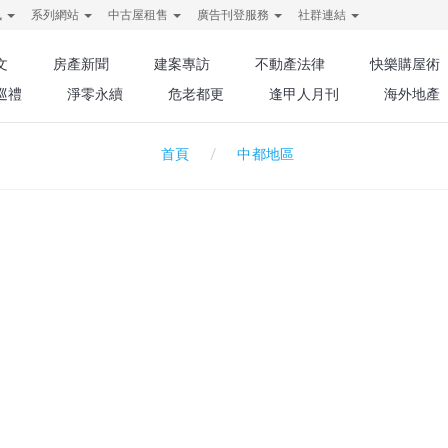
訊
系列網站
中古屋租售
廣告刊登服務
社群連結
文
房產新聞
建案專訪
不動產法律
快樂購屋術
巡禮
淨零永續
危老都更
逢甲人月刊
海外地產
中都地區
首頁