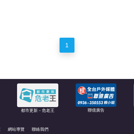
1
聯億廣告
都市更新－危老王
策
網站導覽
聯絡我們