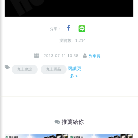
分享：
瀏覽數 : 1,214
2013-07-11 13:38
列車長
閱讀更
九上建設
九上雲品
多＞
推薦給你