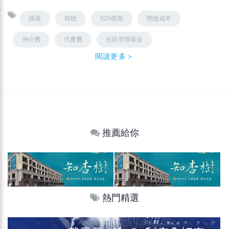
購屋
契稅
520檔期
間接成本
仲介費
代書費
社區管理基金
閱讀更多＞
推薦給你
熱門精選