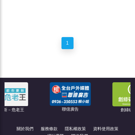
1
聯億廣告
王
創綠碳權科技
關於我們
服務條款
隱私權政策
資料使用政策