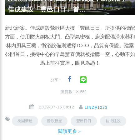
佳成建設「豐邑日日」首...
新北新案。佳成建設鶯歌區大樓「豐邑日日」所提供的標配
方面，使用防火鋼板大門、凸型氣密框，廚房配備淨水器和
林內廚具三機，衛浴設備則選擇TOTO，品質有保證。建案
公開首日，接待中心的早鳥驚喜價就被搶購一空，心動不如
馬上前往賞屋，眼見為憑！
分享：
瀏覽數 : 8,961
2019-07-15 09:12
LINDA1223
桃園新屋
鶯歌新屋
豐邑日日
佳成建設
閱讀更多＞