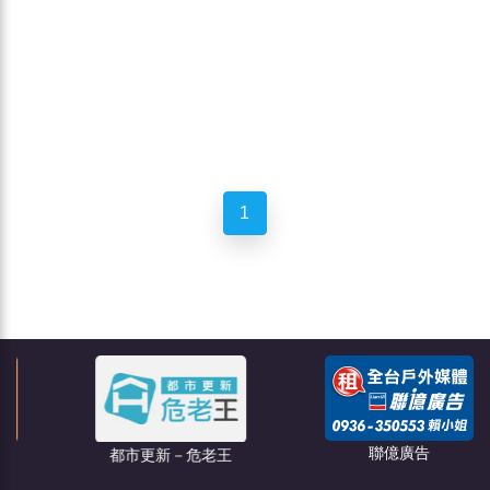
1
聯億廣告
都市更新－危老王