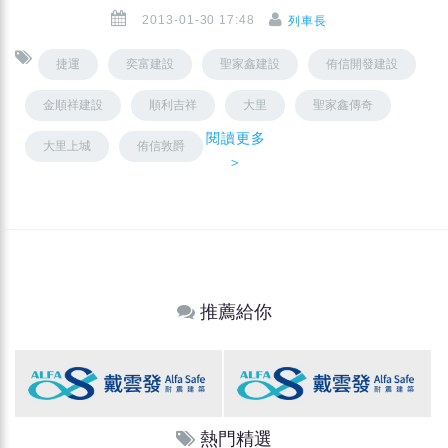
2013-01-30 17:48
列車長
捷運
奕富建設
聖家鑫建設
侑信開發建設
金順祥建設
順利吉祥
大里
聖家鑫傳奇
閱讀更多
大里上城
侑信敦爵
＞
推薦給你
熱門精選