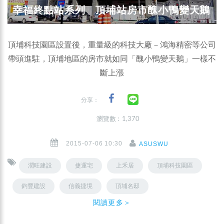
幸福終點站系列 頂埔站房市醜小鴨變天鵝
頂埔科技園區設置後，重量級的科技大廠－鴻海精密等公司
帶頭進駐，頂埔地區的房市就如同「醜小鴨變天鵝」一樣不
斷上漲
分享：
瀏覽數 : 1,370
2015-07-06 10:30
ASUSWU
潤旺建設
捷運宅
上禾居
頂埔科技園區
鈞豐建設
信義捷境
頂埔名邸
閱讀更多＞