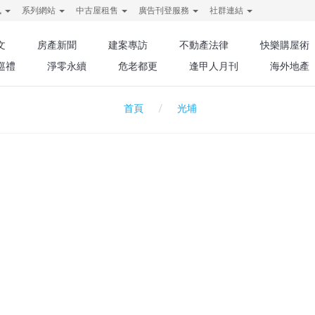
訊
系列網站
中古屋租售
廣告刊登服務
社群連結
文
房產新聞
建案專訪
不動產法律
快樂購屋術
巡禮
淨零永續
危老都更
逢甲人月刊
海外地產
光埔
首頁