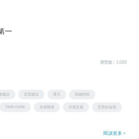
第一
瀏覽數 : 1,020
泰建設
宏普建設
透天
高鐵特區
TWIN PARK
永德開發
永德言葉
宏普鉑金苑
閱讀更多＞