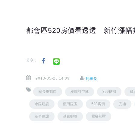
都會區520房價看透透 新竹漲幅
分享：
2013-05-23 14:09
列車長
關長重劃區
桃園航空城
329檔期
國
永陞建設
藍田陞玉
520房價
光埔
基泰建設
基泰御峰
電梯別墅