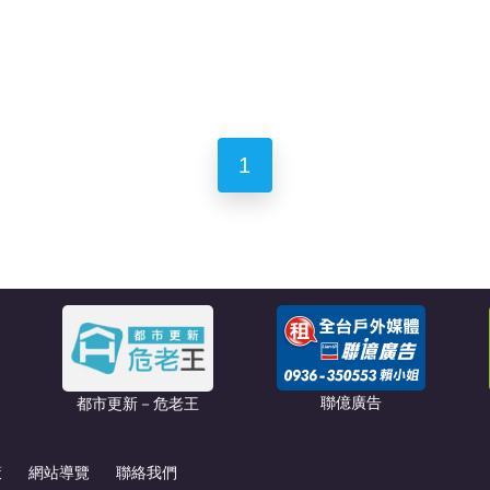
1
聯億廣告
都市更新－危老王
策
網站導覽
聯絡我們