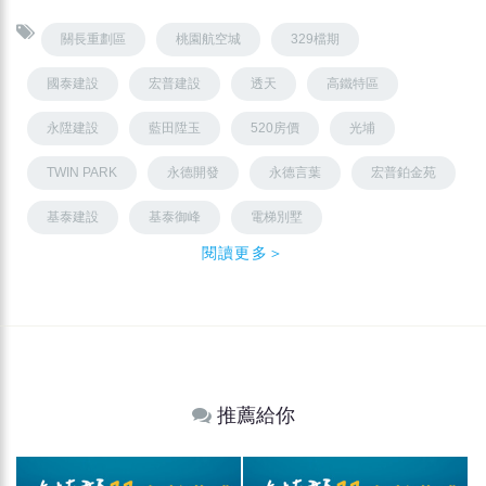
關長重劃區
桃園航空城
329檔期
國泰建設
宏普建設
透天
高鐵特區
永陞建設
藍田陞玉
520房價
光埔
TWIN PARK
永德開發
永德言葉
宏普鉑金苑
基泰建設
基泰御峰
電梯別墅
閱讀更多＞
推薦給你