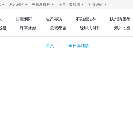
訊
系列網站
中古屋租售
廣告刊登服務
社群連結
文
房產新聞
建案專訪
不動產法律
快樂購屋術
巡禮
淨零永續
危老都更
逢甲人月刊
海外地產
全日昇建設
首頁