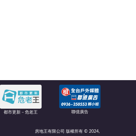
聯億廣告
都市更新－危老王
房地王有限公司 版權所有 © 2024,