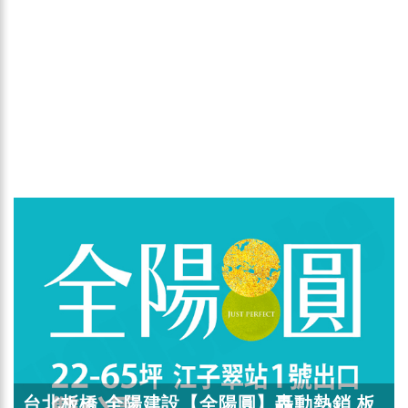
台北板橋 全陽建設【全陽圓】轟動熱銷 板