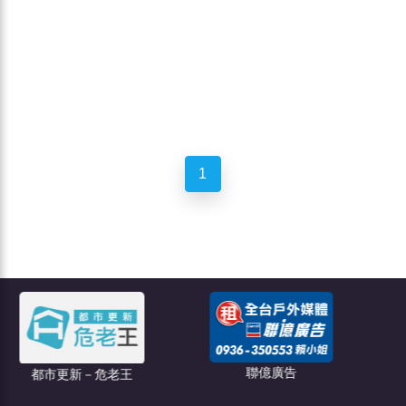
1
聯億廣告
老王
創綠碳權科技