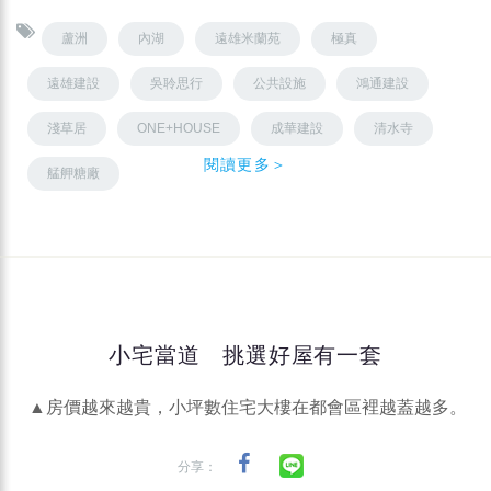
蘆洲
內湖
遠雄米蘭苑
極真
遠雄建設
吳聆思行
公共設施
鴻通建設
淺草居
ONE+HOUSE
成華建設
清水寺
閱讀更多＞
艋舺糖廠
小宅當道 挑選好屋有一套
▲房價越來越貴，小坪數住宅大樓在都會區裡越蓋越多。
分享：