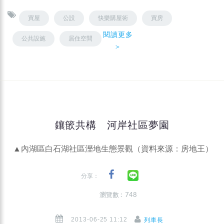
買屋
公設
快樂購屋術
買房
閱讀更多
公共設施
居住空間
＞
鑲篏共構 河岸社區夢園
▲內湖區白石湖社區溼地生態景觀（資料來源：房地王）
分享：
瀏覽數 : 748
2013-06-25 11:12
列車長