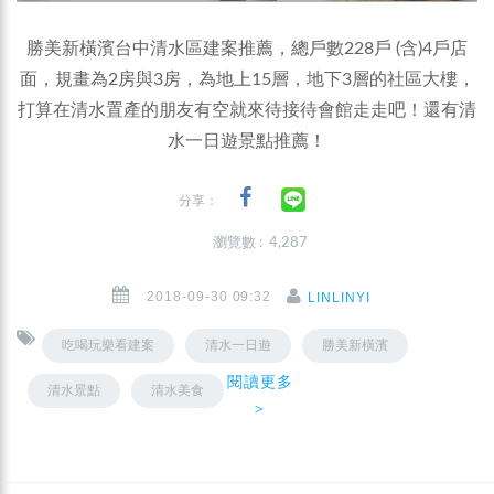
勝美新橫濱台中清水區建案推薦，總戶數228戶 (含)4戶店
面，規畫為2房與3房，為地上15層，地下3層的社區大樓，
打算在清水置產的朋友有空就來待接待會館走走吧！還有清
水一日遊景點推薦！
分享：
瀏覽數 : 4,287
2018-09-30 09:32
LINLINYI
吃喝玩樂看建案
清水一日遊
勝美新橫濱
閱讀更多
清水景點
清水美食
＞