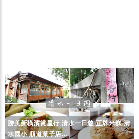
勝美新橫濱賞屋行 清水一日遊 正牌米糕 清
水國小 順道菓子店...