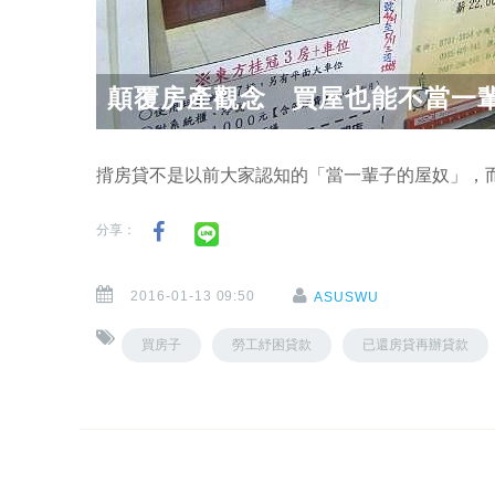
顛覆房產觀念 買屋也能不當一
揹房貸不是以前大家認知的「當一輩子的屋奴」，
分享：
2016-01-13 09:50
ASUSWU
買房子
勞工紓困貸款
已還房貸再辦貸款