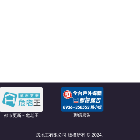
聯億廣告
都市更新－危老王
房地王有限公司 版權所有 © 2024,