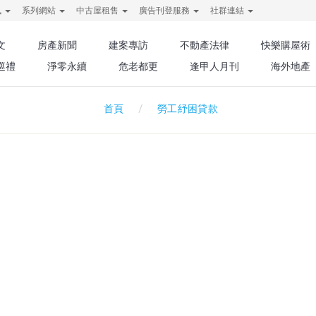
訊
系列網站
中古屋租售
廣告刊登服務
社群連結
文
房產新聞
建案專訪
不動產法律
快樂購屋術
巡禮
淨零永續
危老都更
逢甲人月刊
海外地產
勞工紓困貸款
首頁