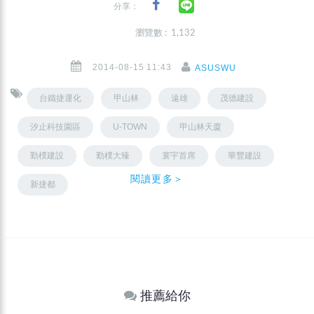
分享：
瀏覽數 : 1,132
2014-08-15 11:43
ASUSWU
台鐵捷運化
甲山林
遠雄
茂德建設
汐止科技園區
U-TOWN
甲山林天廈
勤樸建設
勤樸大臻
寰宇首席
華豐建設
閱讀更多＞
新捷都
推薦給你