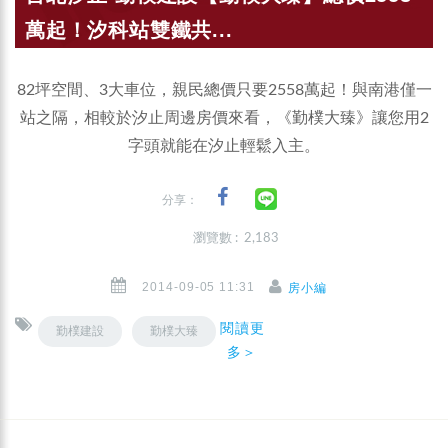
萬起！汐科站雙鐵共...
82坪空間、3大車位，親民總價只要2558萬起！與南港僅一
站之隔，相較於汐止周邊房價來看，《勤樸大臻》讓您用2
字頭就能在汐止輕鬆入主。
分享：
瀏覽數 : 2,183
2014-09-05 11:31
房小編
閱讀更
勤樸建設
勤樸大臻
多＞