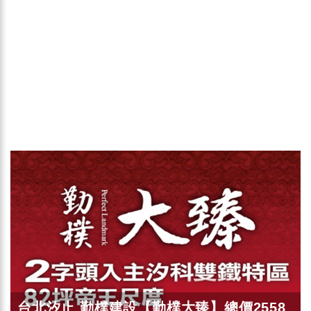
台北汐止 勤樸建設【勤樸大臻】總價2558