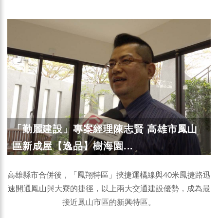
「勤麗建設」專案經理陳志賢 高雄市鳳山
區新成屋【逸品】樹海園...
高雄縣市合併後，「鳳翔特區」挾捷運橘線與40米鳳捷路迅
速開通鳳山與大寮的捷徑，以上兩大交通建設優勢，成為最
接近鳳山市區的新興特區。