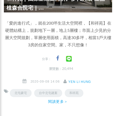
植森合院宅 | ...
「愛的進行式」，就在200坪生活大空間裡，【和祥苑】在
硬體結構上，規劃地下一層，地上5層樓；市面上少見的分
層大空間規劃，單層使用面積，高達30多坪，相當1戶大樓
3房的住家空間。家，不只想像！
分享：
瀏覽數 : 20,494
2020-09-08 14:06
YEN LI HUNG
北屯豪宅
台中北屯建案
和祥苑
閱讀更多＞