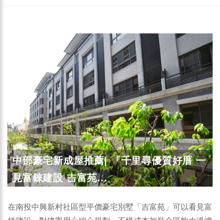
中部豪宅新成屋推薦| 「千里尋優質好厝 一
見富錸建設 吉富苑...
在南投中興新村社區型平價豪宅別墅「吉富苑」可以看見富