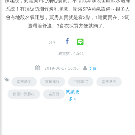
錸建設，對建案用心細心規劃。不惜成本加裝全區軟水過濾
系統！有頂級防潮竹炭乳膠漆、衛浴SPA蒸氣設備～很多人
會有地段名氣迷思，買房其實就是看3點，1建商實在、2周
遭環境舒適、3食衣採買方便就夠了。
分享：
瀏覽數 : 4,561
2019-06-17 10:30
文薇
南投豪宅
富錸建設
中部豪宅
南投透天
閱讀更
南投中興新村
吉富苑
多＞