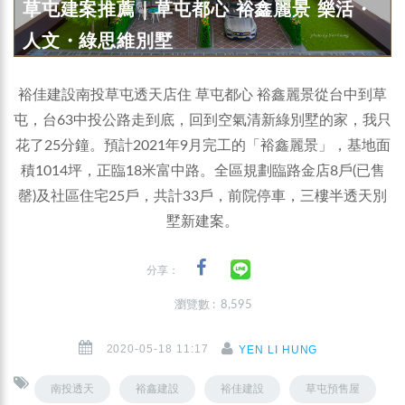
草屯建案推薦｜草屯都心 裕鑫麗景 樂活・
人文・綠思維別墅
裕佳建設南投草屯透天店住 草屯都心 裕鑫麗景從台中到草
屯，台63中投公路走到底，回到空氣清新綠別墅的家，我只
花了25分鐘。預計2021年9月完工的「裕鑫麗景」，基地面
積1014坪，正臨18米富中路。全區規劃臨路金店8戶(已售
罄)及社區住宅25戶，共計33戶，前院停車，三樓半透天別
墅新建案。
分享：
瀏覽數 : 8,595
2020-05-18 11:17
YEN LI HUNG
南投透天
裕鑫建設
裕佳建設
草屯預售屋