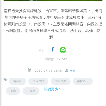
南投透天推薦富錸建設「吉富市」坐落精華復興路上，出門
對面即是獅子王幼兒園，步行約三分達漳興國小，車程4分
鐘可到南投國中、南投高中～主臥衛浴間間開窗，內採乾溼
分離設計。衛浴內含標準三件式包括，洗手台、馬桶、花
灑！
分享：
瀏覽數 : 12,732
2019-07-25 13:48
文薇
吉富市
富錸建設
南投建案
南投透天
閱讀更多＞
首購
吉富苑