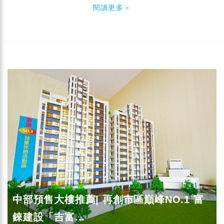
閱讀更多＞
中部預售大樓推薦| 再創市區巔峰NO.1 富
錸建設「吉富...