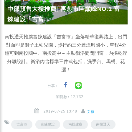
中部預售大樓推薦| 再創市區巔峰NO.1 富
錸建設「吉富...
南投透天推薦富錸建設「吉富市」坐落精華復興路上，出門
對面即是獅子王幼兒園，步行約三分達漳興國小，車程4分
鐘可到南投國中、南投高中～主臥衛浴間間開窗，內採乾溼
分離設計。衛浴內含標準三件式包括，洗手台、馬桶、花
灑！
分享：
瀏覽數 : 12,732
2019-07-25 13:48
文薇
吉富市
富錸建設
南投建案
南投透天