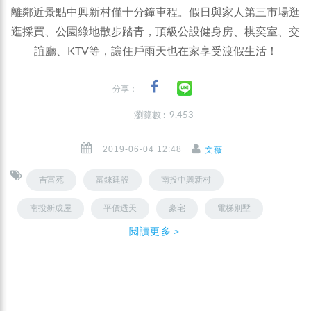
離鄰近景點中興新村僅十分鐘車程。假日與家人第三市場逛
逛採買、公園綠地散步踏青，頂級公設健身房、棋奕室、交
誼廳、KTV等，讓住戶雨天也在家享受渡假生活！
分享：
瀏覽數 : 9,453
2019-06-04 12:48
文薇
吉富苑
富錸建設
南投中興新村
南投新成屋
平價透天
豪宅
電梯別墅
閱讀更多＞