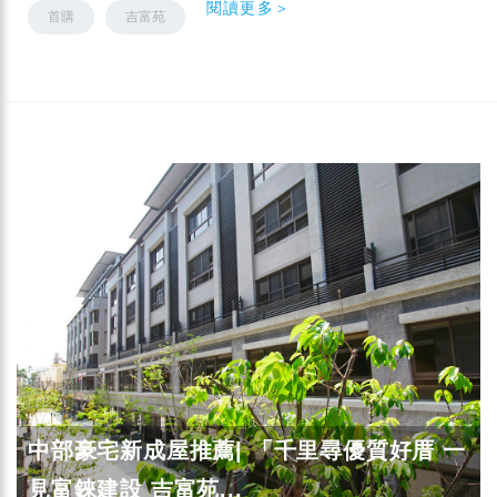
閱讀更多＞
首購
吉富苑
中部豪宅新成屋推薦| 「千里尋優質好厝 一
見富錸建設 吉富苑...