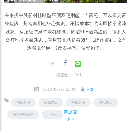
在南投中興新村社區型平價豪宅別墅「吉富苑」可以看見富
錸建設，對建案用心細心規劃。不惜成本加裝全區軟水過濾
系統！有頂級防潮竹炭乳膠漆、衛浴SPA蒸氣設備～很多人
會有地段名氣迷思，買房其實就是看3點，1建商實在、2周
遭環境舒適、3食衣採買方便就夠了。
分享：
瀏覽數 : 4,561
2019-06-17 10:30
文薇
南投豪宅
富錸建設
中部豪宅
南投透天
閱讀更
南投中興新村
吉富苑
多＞