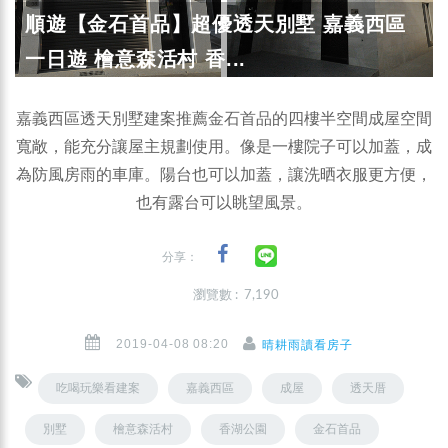
順遊【金石首品】超優透天別墅 嘉義西區
一日遊 檜意森活村 香...
嘉義西區透天別墅建案推薦金石首品的四樓半空間成屋空間
寬敞，能充分讓屋主規劃使用。像是一樓院子可以加蓋，成
為防風房雨的車庫。陽台也可以加蓋，讓洗晒衣服更方便，
也有露台可以眺望風景。
分享：
瀏覽數 : 7,190
2019-04-08 08:20
晴耕雨讀看房子
吃喝玩樂看建案
嘉義西區
成屋
透天厝
別墅
檜意森活村
香湖公園
金石首品