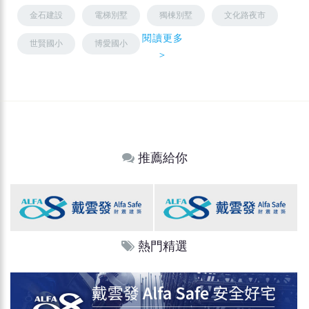
金石建設
電梯別墅
獨棟別墅
文化路夜市
閱讀更多
世賢國小
博愛國小
＞
推薦給你
熱門精選