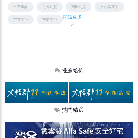
金石建設
電梯別墅
獨棟別墅
文化路夜市
閱讀更多
世賢國小
博愛國小
＞
推薦給你
熱門精選