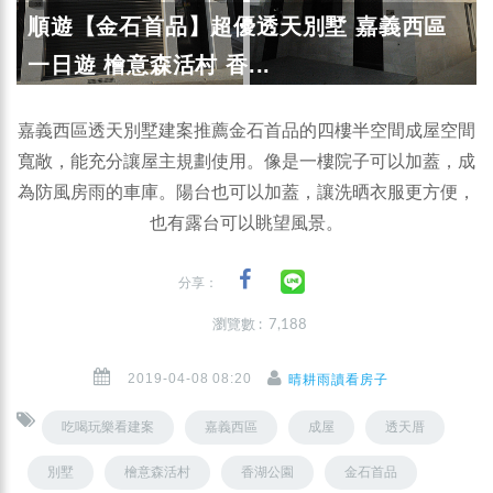
順遊【金石首品】超優透天別墅 嘉義西區
一日遊 檜意森活村 香...
嘉義西區透天別墅建案推薦金石首品的四樓半空間成屋空間
寬敞，能充分讓屋主規劃使用。像是一樓院子可以加蓋，成
為防風房雨的車庫。陽台也可以加蓋，讓洗晒衣服更方便，
也有露台可以眺望風景。
分享：
瀏覽數 : 7,188
2019-04-08 08:20
晴耕雨讀看房子
吃喝玩樂看建案
嘉義西區
成屋
透天厝
別墅
檜意森活村
香湖公園
金石首品