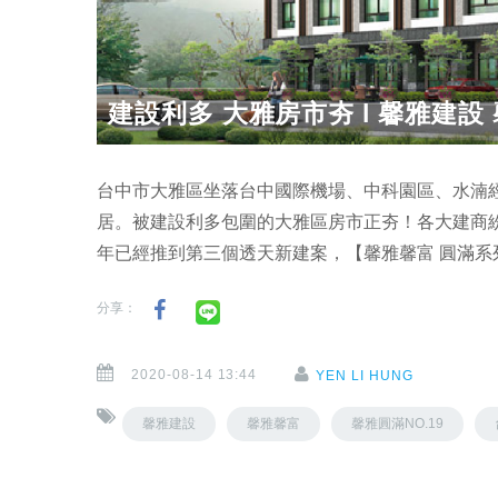
建設利多 大雅房市夯 l 馨雅建設 
台中市大雅區坐落台中國際機場、中科園區、水湳
居。被建設利多包圍的大雅區房市正夯！各大建商
年已經推到第三個透天新建案，【馨雅馨富 圓滿系列N
分享：
2020-08-14 13:44
YEN LI HUNG
馨雅建設
馨雅馨富
馨雅圓滿NO.19