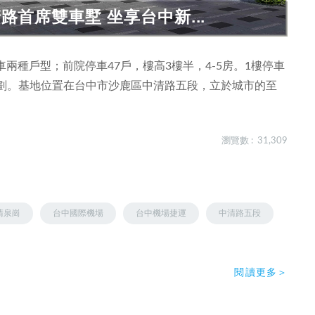
路首席雙車墅 坐享台中新...
兩種戶型；前院停車47戶，樓高3樓半，4-5房。1樓停車
好規劃。基地位置在台中市沙鹿區中清路五段，立於城市的至
瀏覽數 : 31,309
清泉崗
台中國際機場
台中機場捷運
中清路五段
閱讀更多＞