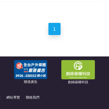
1
聯億廣告
創綠碳權科技
策
網站導覽
聯絡我們