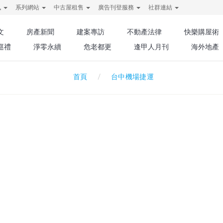
訊
系列網站
中古屋租售
廣告刊登服務
社群連結
文
房產新聞
建案專訪
不動產法律
快樂購屋術
巡禮
淨零永續
危老都更
逢甲人月刊
海外地產
台中機場捷運
首頁