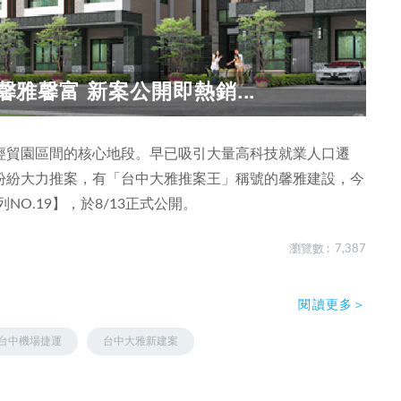
馨雅馨富 新案公開即熱銷...
經貿園區間的核心地段。早已吸引大量高科技就業人口遷
紛紛大力推案，有「台中大雅推案王」稱號的馨雅建設，今
O.19】，於8/13正式公開。
瀏覽數 : 7,387
閱讀更多＞
台中機場捷運
台中大雅新建案