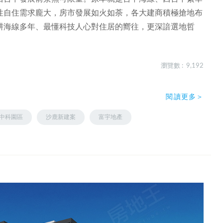
性自住需求龐大，房市發展如火如荼，各大建商積極搶地布
耕海線多年、最懂科技人心對住居的嚮往，更深諳選地哲
瀏覽數 : 9,192
閱讀更多＞
中科園區
沙鹿新建案
富宇地產