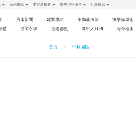
訊
系列網站
中古屋租售
廣告刊登服務
社群連結
文
房產新聞
建案專訪
不動產法律
快樂購屋術
巡禮
淨零永續
危老都更
逢甲人月刊
海外地產
中科園區
首頁