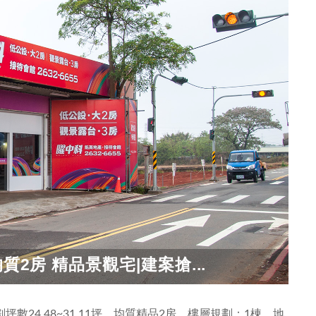
2房 精品景觀宅|建案搶...
坪數24.48~31.11坪，均質精品2房，樓層規劃：1棟，地