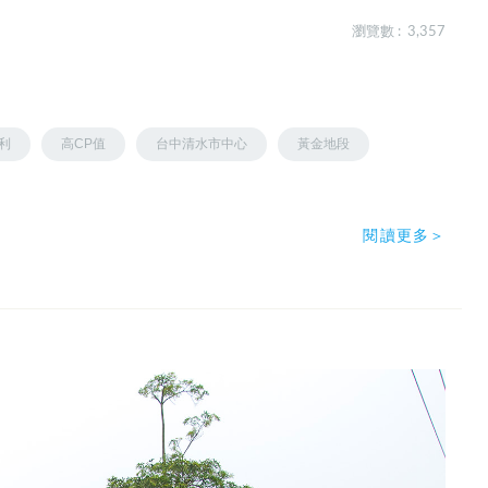
瀏覽數 : 3,357
利
高CP值
台中清水市中心
黃金地段
閱讀更多＞