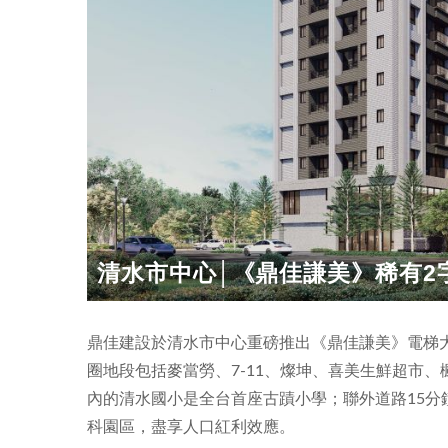
清水市中心│《鼎佳謙美》稀有2字
鼎佳建設於清水市中心重磅推出《鼎佳謙美》電梯大
圈地段包括麥當勞、7-11、燦坤、喜美生鮮超市
內的清水國小是全台首座古蹟小學；聯外道路15分鐘
科園區，盡享人口紅利效應。