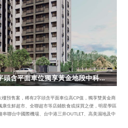
頭含平面車位獨享黃金地段中科...
樓預售案，稀有2字頭含平面車位高CP值，獨享雙黃金商
、楓康生鮮超市、全聯超市等店鋪飲食或採買之便，明星學區
串聯台中國際機場、台中港三井OUTLET、高美濕地及中