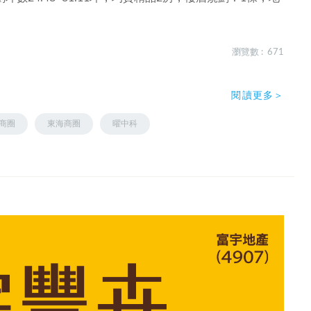
瀏覽數 : 671
閱讀更多＞
商圈
東海商圈
曜中科