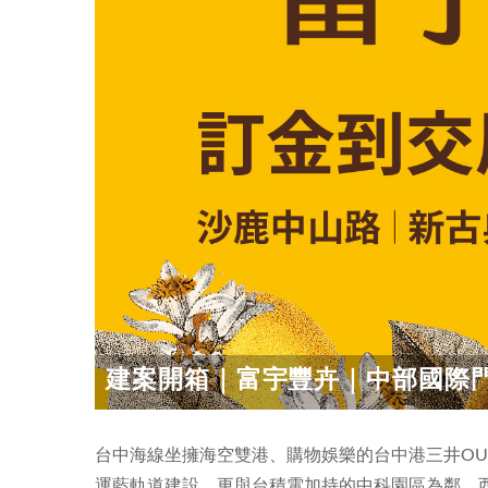
建案開箱｜富宇豐卉｜中部國際門戶
台中海線坐擁海空雙港、購物娛樂的台中港三井OU
運藍軌道建設，更與台積電加持的中科園區為鄰，