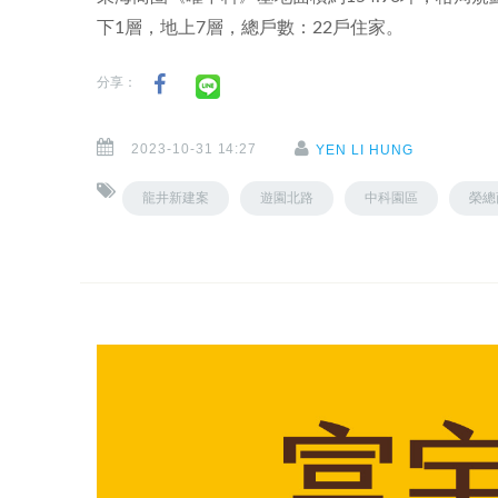
下1層，地上7層，總戶數：22戶住家。
分享：
2023-10-31 14:27
YEN LI HUNG
龍井新建案
遊園北路
中科園區
榮總