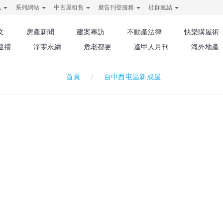
訊
系列網站
中古屋租售
廣告刊登服務
社群連結
文
房產新聞
建案專訪
不動產法律
快樂購屋術
巡禮
淨零永續
危老都更
逢甲人月刊
海外地產
台中西屯區新成屋
首頁