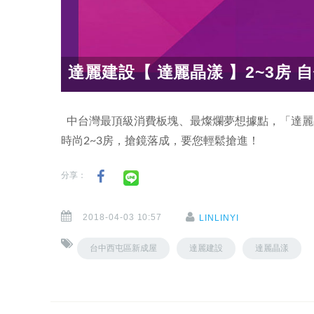
達麗建設【 達麗晶漾 】2~3房 自
中台灣最頂級消費板塊、最燦爛夢想據點，「達麗
時尚2~3房，搶鏡落成，要您輕鬆搶進！
分享：
2018-04-03 10:57
LINLINYI
台中西屯區新成屋
達麗建設
達麗晶漾