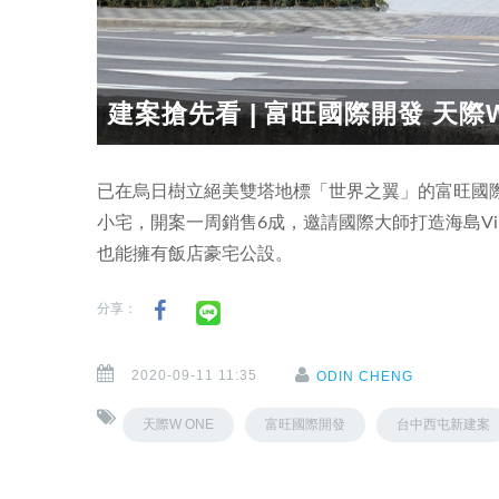
建案搶先看 | 富旺國際開發 天際W
已在烏日樹立絕美雙塔地標「世界之翼」的富旺國際(6
小宅，開案一周銷售6成，邀請國際大師打造海島Vi
也能擁有飯店豪宅公設。
分享：
2020-09-11 11:35
ODIN CHENG
天際W ONE
富旺國際開發
台中西屯新建案