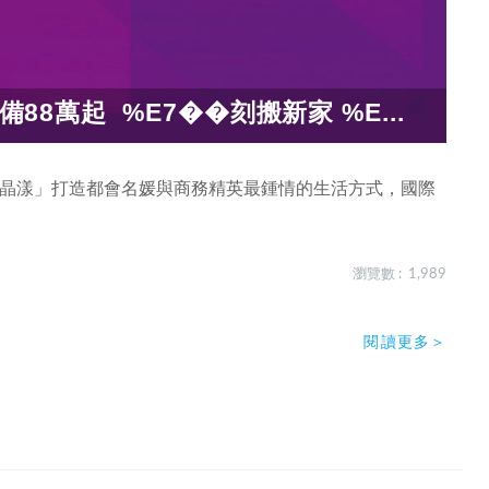
備88萬起 %E7��刻搬新家 %E...
晶漾」打造都會名媛與商務精英最鍾情的生活方式，國際
瀏覽數 : 1,989
閱讀更多＞