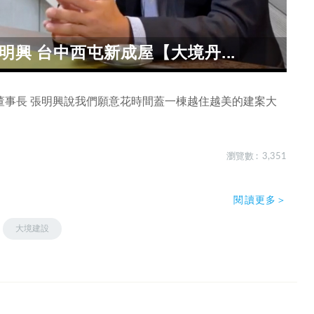
明興 台中西屯新成屋【大境丹...
董事長 張明興說我們願意花時間蓋一棟越住越美的建案大
瀏覽數 : 3,351
閱讀更多＞
大境建設