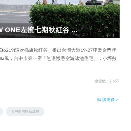
 ONE左擁七期秋紅谷 ...
219)這次插旗秋紅谷，推出台灣大道19-27坪燙金門牌
lla風，台中市第一座「無邊際懸空游泳池住宅」，小坪數
瀏覽數 : 2,657
閱讀更多＞
台中西屯區新成屋