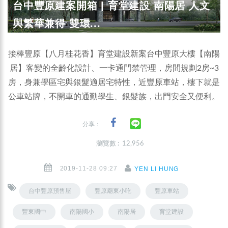
台中豐原建案開箱 | 育堂建設 南陽居 人文
與繁華兼得 雙環...
接棒豐原【八月桂花香】育堂建設新案台中豐原大樓【南陽
居】客變的全齡化設計、一卡通門禁管理，房間規劃2房~3
房，身兼學區宅與銀髮適居宅特性，近豐原車站，樓下就是
公車站牌，不開車的通勤學生、銀髮族，出門安全又便利。
分享：
瀏覽數 : 12,956
2019-11-28 09:27
YEN LI HUNG
台中豐原預售屋
豐原廟東小吃
豐原車站
豐東國中
南陽國小
南陽居
育堂建設