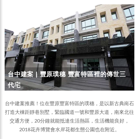
台中建案 | 豐原璞穗 豐富特區裡的傳世三
代宅
台中建案推薦！位在豐原豐富特區的璞穗，是以新古典崗石
打造大棟距靜巷別墅，緊臨國道一號和豐原大道，南來北往
交通方便，20分鐘就能抵達生活熱區，生活機能良好，
2018花卉博覽會水岸花都生態公園也在附近。