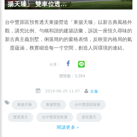
揚天臻」 雙車位透...
台中豐原區預售透天東揚營造「東揚天臻」以新古典風格外
觀，講究比例、勻稱和諧的建築語彙，訴說一座恆久尋味的
新古典主義別墅，俐落簡約的窗格表情，反映室內格局的氣
度蘊涵，務實砌造每一寸空間，創造人與環境的連結。
分享：
瀏覽數 : 3,384
2019-06-25 11:07
文薇
東揚天臻
東揚營造
台中豐原區新屋
豐原透天
台中豐原預售屋
便宜透天
閱讀更多＞