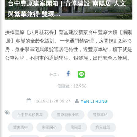
台中豐原建案開箱 | 育堂建設 南陽居 人文
與繁華兼得 雙環...
接棒豐原【八月桂花香】育堂建設新案台中豐原大樓【南陽
居】客變的全齡化設計、一卡通門禁管理，房間規劃2房~3
房，身兼學區宅與銀髮適居宅特性，近豐原車站，樓下就是
公車站牌，不開車的通勤學生、銀髮族，出門安全又便利。
分享：
瀏覽數 : 12,956
2019-11-28 09:27
YEN LI HUNG
台中豐原預售屋
豐原廟東小吃
豐原車站
豐東國中
南陽國小
南陽居
育堂建設