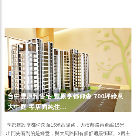
台中豐原預售宅 豐原亨都仰森 700坪綠意
大中庭 零店面純住...
亨都建設亨都仰森面15米富陽路，大樓鄰路再退縮15米，
出門先看到的是綠意，與大馬路間有個舒適緩衝區。3房主