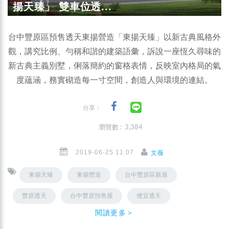
揚天臻」 雙車位透...
台中豐原區預售透天東揚營造「東揚天臻」以新古典風格外
觀，講究比例、勻稱和諧的建築語彙，訴說一座恆久尋味的
新古典主義別墅，俐落簡約的窗格表情，反映室內格局的氣
度蘊涵，務實砌造每一寸空間，創造人與環境的連結。
分享：
瀏覽數 : 3,384
2019-06-25 11:07
文薇
東揚天臻
東揚營造
台中豐原區新屋
豐原透天
台中豐原預售屋
便宜透天
閱讀更多＞