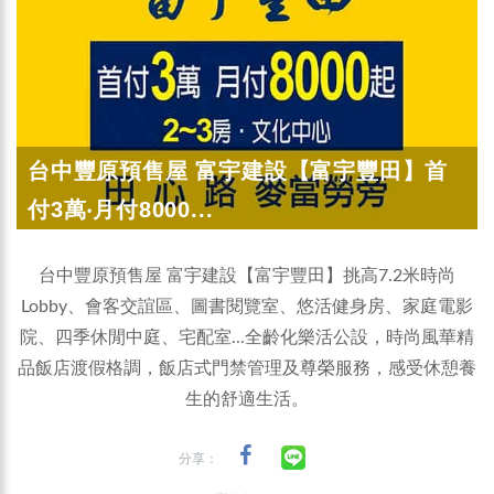
台中豐原預售屋 富宇建設【富宇豐田】首
付3萬‧月付8000...
台中豐原預售屋 富宇建設【富宇豐田】挑高7.2米時尚
Lobby、會客交誼區、圖書閱覽室、悠活健身房、家庭電影
院、四季休閒中庭、宅配室...全齡化樂活公設，時尚風華精
品飯店渡假格調，飯店式門禁管理及尊榮服務，感受休憩養
生的舒適生活。
分享：