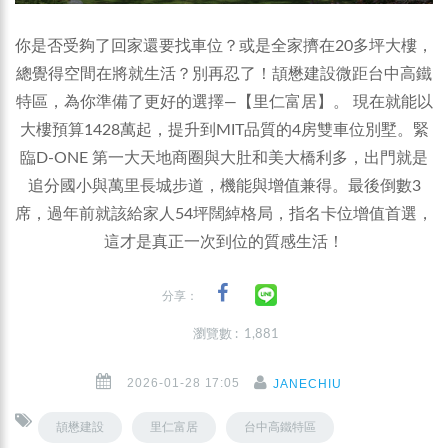
你是否受夠了回家還要找車位？或是全家擠在20多坪大樓，
總覺得空間在將就生活？別再忍了！頡懋建設微距台中高鐵
特區，為你準備了更好的選擇—【里仁富居】。 現在就能以
大樓預算1428萬起，提升到MIT品質的4房雙車位別墅。緊
臨D-ONE 第一大天地商圈與大肚和美大橋利多，出門就是
追分國小與萬里長城步道，機能與增值兼得。最後倒數3
席，過年前就該給家人54坪闊綽格局，指名卡位增值首選，
這才是真正一次到位的質感生活！
分享：
瀏覽數 : 1,881
2026-01-28 17:05
JANECHIU
頡懋建設
里仁富居
台中高鐵特區