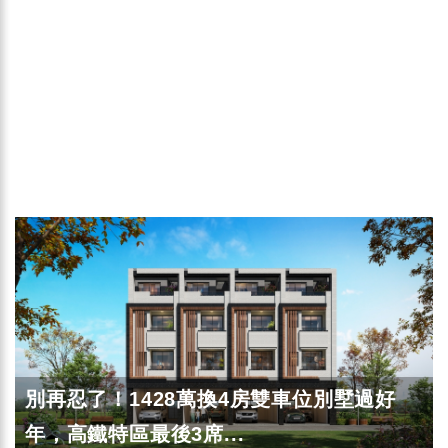
別再忍了！1428萬換4房雙車位別墅過好
年，高鐵特區最後3席...