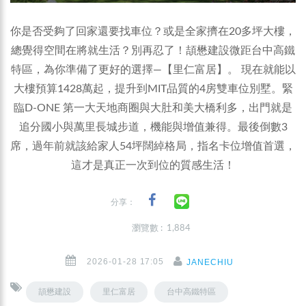
你是否受夠了回家還要找車位？或是全家擠在20多坪大樓，
總覺得空間在將就生活？別再忍了！頡懋建設微距台中高鐵
特區，為你準備了更好的選擇—【里仁富居】。 現在就能以
大樓預算1428萬起，提升到MIT品質的4房雙車位別墅。緊
臨D-ONE 第一大天地商圈與大肚和美大橋利多，出門就是
追分國小與萬里長城步道，機能與增值兼得。最後倒數3
席，過年前就該給家人54坪闊綽格局，指名卡位增值首選，
這才是真正一次到位的質感生活！
分享：
瀏覽數 : 1,884
2026-01-28 17:05
JANECHIU
頡懋建設
里仁富居
台中高鐵特區