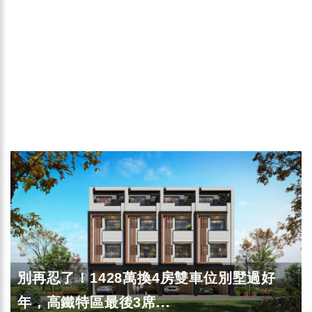
別再忍了！1428萬換4房雙車位別墅過好
年，高鐵特區最後3席...