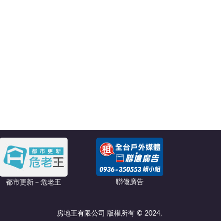
聯億廣告
都市更新－危老王
房地王有限公司 版權所有 © 2024,