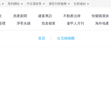
訊
系列網站
中古屋租售
廣告刊登服務
社群連結
文
房產新聞
建案專訪
不動產法律
快樂購屋術
巡禮
淨零永續
危老都更
逢甲人月刊
海外地產
台北植物園
首頁