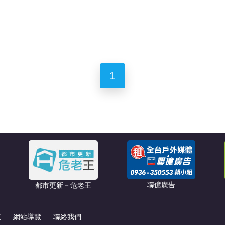
1
聯億廣告
都市更新－危老王
策
網站導覽
聯絡我們