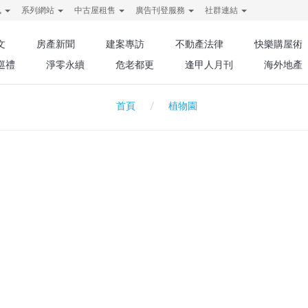
訊
系列網站
中古屋租售
廣告刊登服務
社群連結
文
房產新聞
建案專訪
不動產法律
快樂購屋術
巡禮
淨零永續
危老都更
逢甲人月刊
海外地產
植物園
首頁