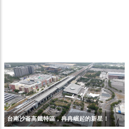
台南沙崙高鐵特區，冉冉崛起的新星！