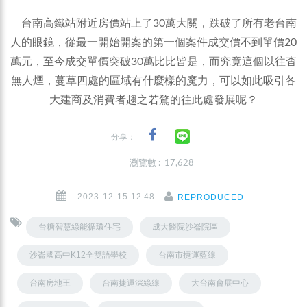
台南高鐵站附近房價站上了30萬大關，跌破了所有老台南
人的眼鏡，從最一開始開案的第一個案件成交價不到單價20
萬元，至今成交單價突破30萬比比皆是，而究竟這個以往杳
無人煙，蔓草四處的區域有什麼樣的魔力，可以如此吸引各
大建商及消費者趨之若鶩的往此處發展呢？
分享：
瀏覽數 : 17,628
2023-12-15 12:48
REPRODUCED
台糖智慧綠能循環住宅
成大醫院沙崙院區
沙崙國高中K12全雙語學校
台南市捷運藍線
台南房地王
台南捷運深綠線
大台南會展中心