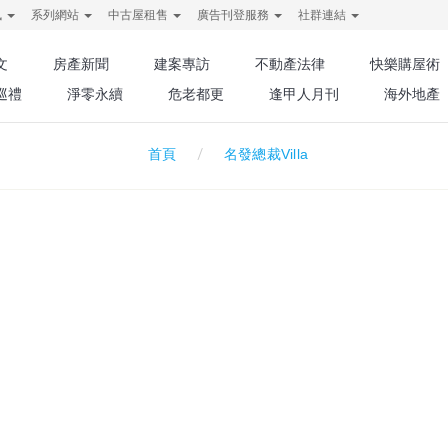
訊
系列網站
中古屋租售
廣告刊登服務
社群連結
文
房產新聞
建案專訪
不動產法律
快樂購屋術
巡禮
淨零永續
危老都更
逢甲人月刊
海外地產
名發總裁Villa
首頁