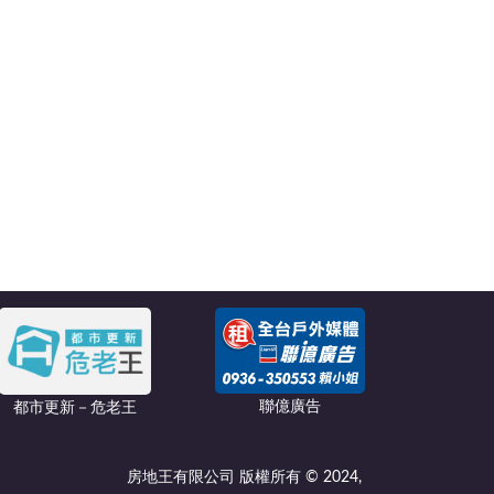
聯億廣告
都市更新－危老王
房地王有限公司 版權所有 © 2024,