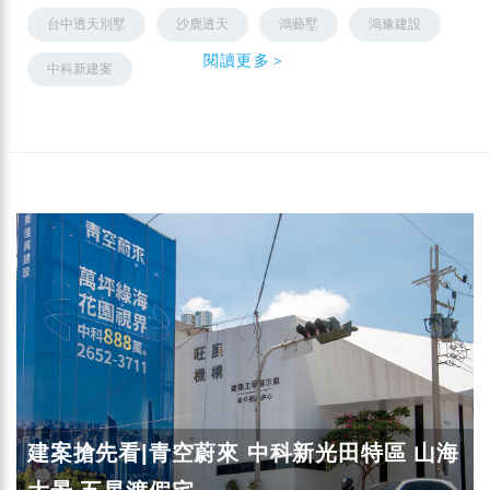
台中透天別墅
沙鹿透天
鴻藝墅
鴻豫建設
閱讀更多＞
中科新建案
建案搶先看|青空蔚來 中科新光田特區 山海