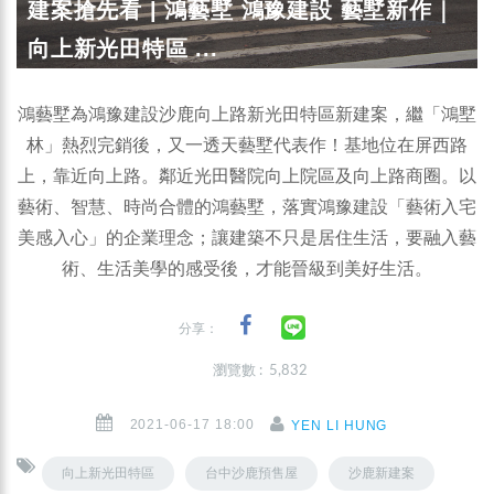
建案搶先看 | 鴻藝墅 鴻豫建設 藝墅新作｜
向上新光田特區 ...
鴻藝墅為鴻豫建設沙鹿向上路新光田特區新建案，繼「鴻墅
林」熱烈完銷後，又一透天藝墅代表作！基地位在屏西路
上，靠近向上路。鄰近光田醫院向上院區及向上路商圈。以
藝術、智慧、時尚合體的鴻藝墅，落實鴻豫建設「藝術入宅
美感入心」的企業理念；讓建築不只是居住生活，要融入藝
術、生活美學的感受後，才能晉級到美好生活。
分享：
瀏覽數 : 5,832
2021-06-17 18:00
YEN LI HUNG
向上新光田特區
台中沙鹿預售屋
沙鹿新建案