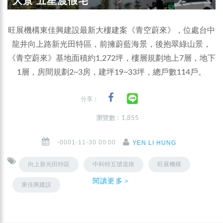
大景 五星渡假宅
旺展機構東佳興建設最新大樓建案《青空蔚來》，位處台中
龍井向上路新光田特區，前擁蔚藍海景，後抱翠綠山景，
《青空蔚來》基地面積約1,272坪，樓層規劃地上7層，地下
1層，房間規劃2~3房，建坪19~33坪，總戶數114戶。
分享：
瀏覽數 : 1,855
-0001-11-30 00:00
YEN LI HUNG
向上新光田特區
中科特五號道路
旺展機構
閱讀更多＞
東佳興建設