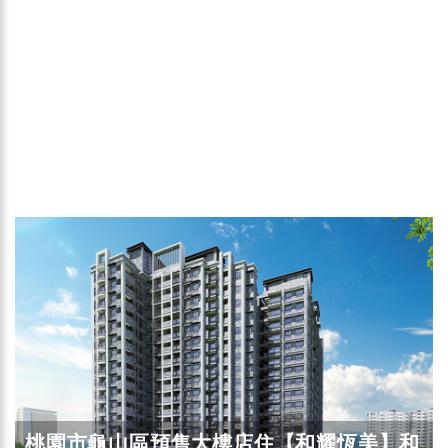
桃園市龜山區預售大樓店住【和耀恆美】和