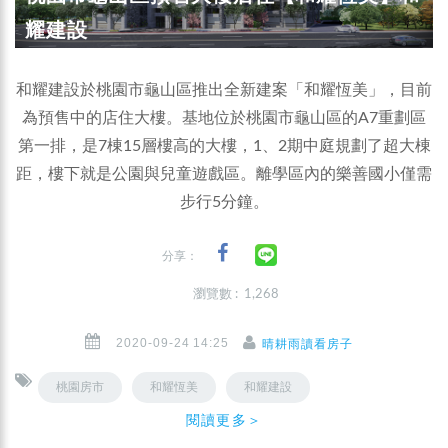
耀建設
和耀建設於桃園市龜山區推出全新建案「和耀恆美」，目前
為預售中的店住大樓。基地位於桃園市龜山區的A7重劃區
第一排，是7棟15層樓高的大樓，1、2期中庭規劃了超大棟
距，樓下就是公園與兒童遊戲區。離學區內的樂善國小僅需
步行5分鐘。
分享：
瀏覽數 : 1,268
2020-09-24 14:25
晴耕雨讀看房子
桃園房市
和耀恆美
和耀建設
閱讀更多＞