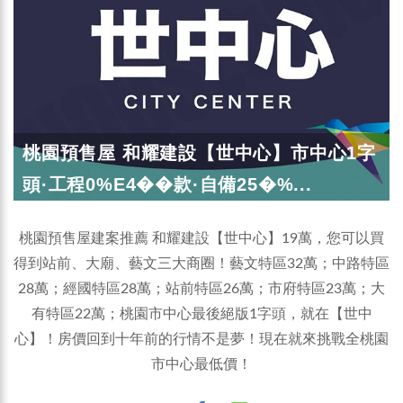
桃園預售屋 和耀建設【世中心】市中心1字
頭·工程0%E4��款·自備25�%...
桃園預售屋建案推薦 和耀建設【世中心】19萬，您可以買
得到站前、大廟、藝文三大商圈！藝文特區32萬；中路特區
28萬；經國特區28萬；站前特區26萬；市府特區23萬；大
有特區22萬；桃園市中心最後絕版1字頭，就在【世中
心】！房價回到十年前的行情不是夢！現在就來挑戰全桃園
市中心最低價！